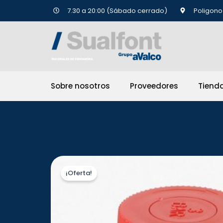
Ir
7.30 a 20:00 (Sábado cerrado)
Poligono 
al
contenido
Sobre nosotros
Proveedores
Tiend
¡Oferta!