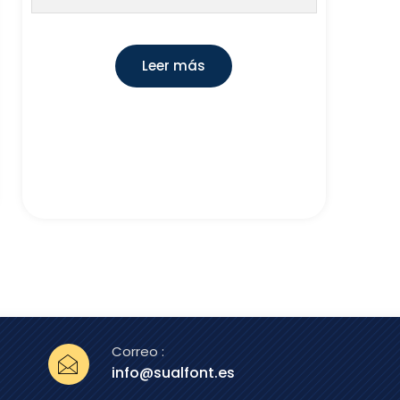
Leer más
Correo :
info@sualfont.es