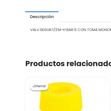
Descripción
VALV.SEGUR.1/2’M-H BAR 6 CON TOMA MON
Productos relacionad
¡Oferta!
¡Oferta!