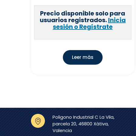
Precio disponible solo para
usuarios registrados.
Inicia
sesión o Regístrate
Leer más
Poligono Industrial C La Vila,
parcela 20, 46800 Xàtiva,
Valencia