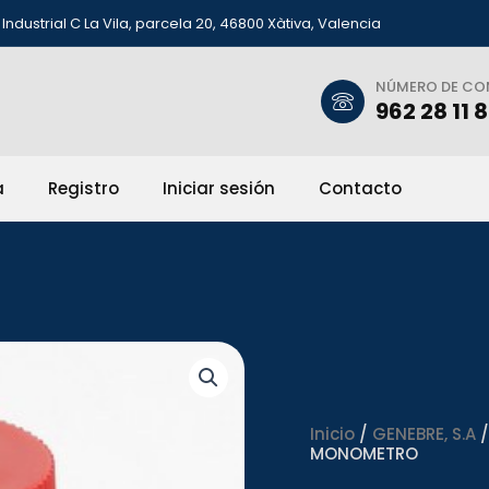
Industrial C La Vila, parcela 20, 46800 Xàtiva, Valencia
NÚMERO DE C
962 28 11 
a
Registro
Iniciar sesión
Contacto
Inicio
/
GENEBRE, S.A
/
MONOMETRO