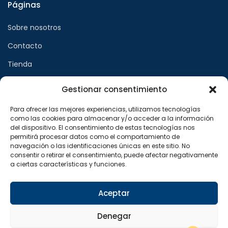
Páginas
Sobre nosotros
Contacto
Tienda
Gestionar consentimiento
Páginas legales
Para ofrecer las mejores experiencias, utilizamos tecnologías
como las cookies para almacenar y/o acceder a la información
Aviso legal
del dispositivo. El consentimiento de estas tecnologías nos
permitirá procesar datos como el comportamiento de
Política de privacidad
navegación o las identificaciones únicas en este sitio. No
consentir o retirar el consentimiento, puede afectar negativamente
Política de cookies
a ciertas características y funciones.
Síguenos en
Aceptar
F
X
I
a
-
n
Denegar
c
t
s
e
w
t