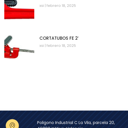
xsi
febrero 18, 2025
CORTATUBOS FE 2′
xsi
febrero 18, 2025
Poligono Industrial C La Vila, parcela 20,