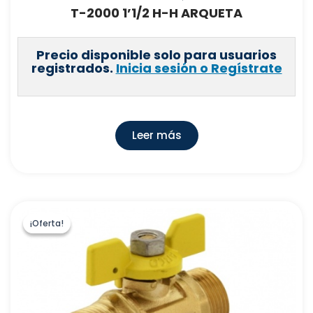
T-2000 1’1/2 H-H ARQUETA
Precio disponible solo para usuarios
registrados.
Inicia sesión o Regístrate
Leer más
¡Oferta!
¡Oferta!