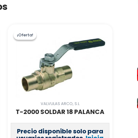
os
¡Oferta!
¡Oferta!
VALVULAS ARCO, S.L
T-2000 SOLDAR 18 PALANCA
Precio disponible solo para
usuarios registrados.
Inicia