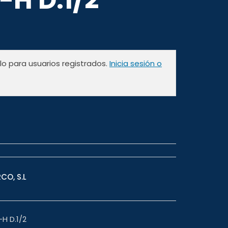
olo para usuarios registrados.
Inicia sesión o
CO, S.L
H D.1/2