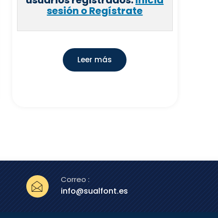
sesión o Regístrate
Leer más
Correo :
info@sualfont.es