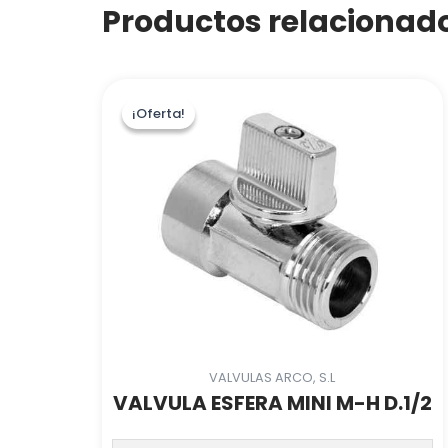
Productos relacionad
¡Oferta!
¡Oferta!
VALVULAS ARCO, S.L
VALVULA ESFERA MINI M-H D.1/2