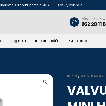
Industrial C La Vila, parcela 20, 46800 Xàtiva, Valencia
NÚMERO DE C
962 28 11 
a
Registro
Iniciar sesión
Contacto
Inicio
/
VALVULAS ARCO
VALVU
MINI H