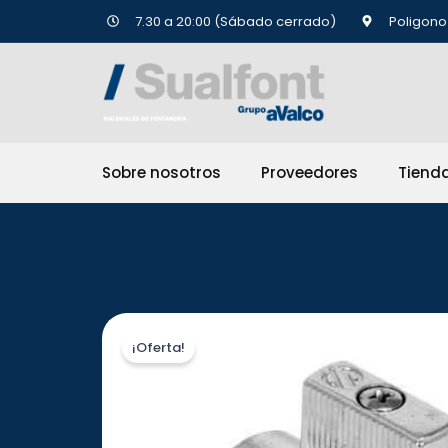
Ir
7.30 a 20:00 (Sábado cerrado)
Poligono 
al
contenido
Sobre nosotros
Proveedores
Tiend
¡Oferta!