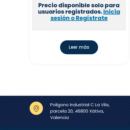
Precio disponible solo para
usuarios registrados.
Inicia
sesión o Regístrate
Leer más
Poligono Industrial C La Vila,
parcela 20, 46800 Xàtiva,
Valencia