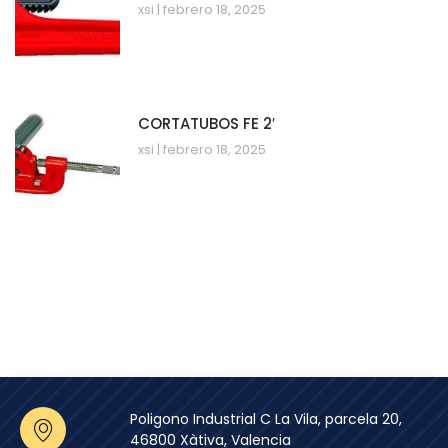
xsi
febrero 18, 2025
CORTATUBOS FE 2′
xsi
febrero 18, 2025
Poligono Industrial C La Vila, parcela 20,
46800 Xàtiva, Valencia