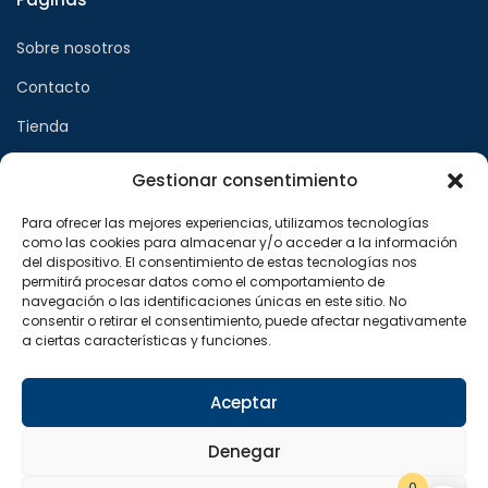
Sobre nosotros
Contacto
Tienda
Gestionar consentimiento
Páginas legales
Para ofrecer las mejores experiencias, utilizamos tecnologías
como las cookies para almacenar y/o acceder a la información
Aviso legal
del dispositivo. El consentimiento de estas tecnologías nos
permitirá procesar datos como el comportamiento de
Política de privacidad
navegación o las identificaciones únicas en este sitio. No
consentir o retirar el consentimiento, puede afectar negativamente
Política de cookies
a ciertas características y funciones.
Síguenos en
Aceptar
F
X
I
a
-
n
Denegar
c
t
s
e
w
t
b
i
a
0