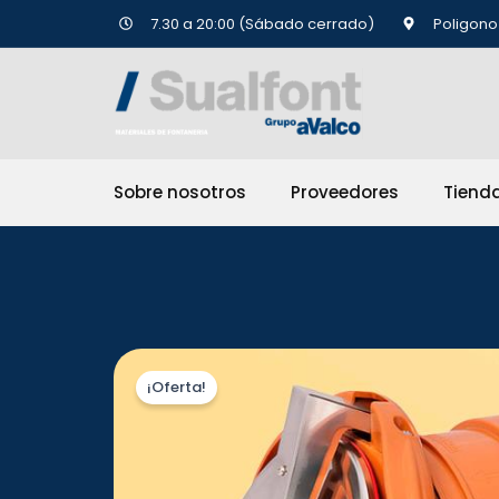
Ir
7.30 a 20:00 (Sábado cerrado)
Poligono 
al
contenido
Sobre nosotros
Proveedores
Tiend
¡Oferta!