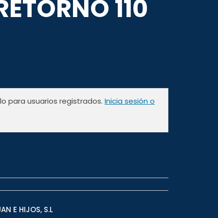
RETORNO 110
olo para usuarios registrados.
Inicia sesión o
N E HIJOS, S.L