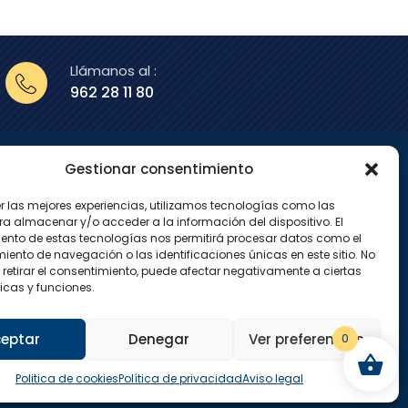
Llámanos al :
962 28 11 80
Gestionar consentimiento
enos en
er las mejores experiencias, utilizamos tecnologías como las
X
I
ra almacenar y/o acceder a la información del dispositivo. El
-
n
ento de estas tecnologías nos permitirá procesar datos como el
t
s
w
t
ento de navegación o las identificaciones únicas en este sitio. No
i
a
 retirar el consentimiento, puede afectar negativamente a ciertas
t
g
icas y funciones.
t
r
e
a
r
m
eptar
Denegar
Ver preferencias
0
Politica de cookies
Política de privacidad
Aviso legal