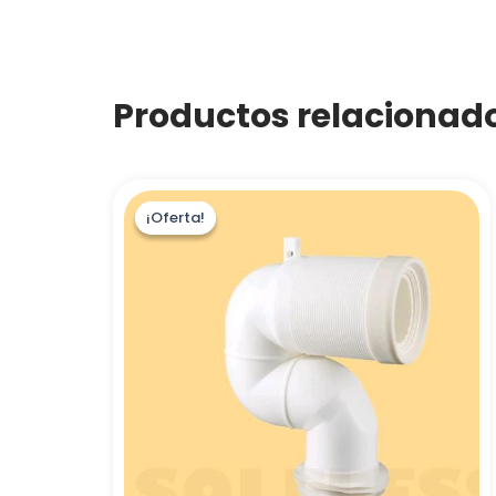
Productos relacionad
¡Oferta!
¡Oferta!