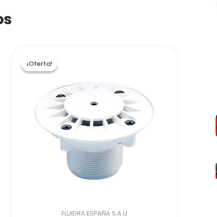
os
¡Oferta!
¡Oferta!
FLUIDRA ESPAÑA S.A.U