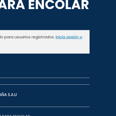
PARA ENCOLAR
olo para usuarios registrados.
Inicia sesión o
AÑA S.A.U