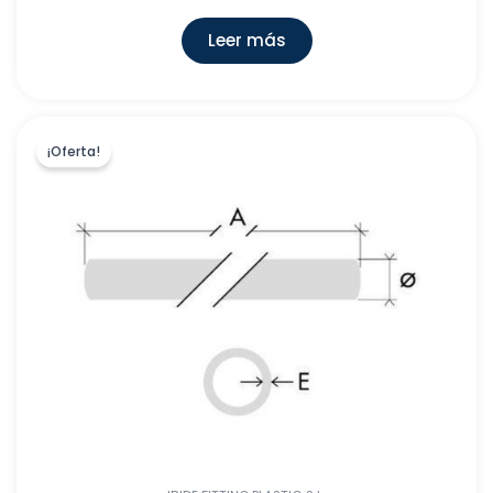
IMEX PRODUCTS
(
0
)
DECAP 93, S.L.
(
0
)
Leer más
POALGI, S.L
(
0
)
AVILA DOS, S.L
(
0
)
IBIDE FITTING PLASTIC S.L.
(
2393
)
¡Oferta!
CENTENO, C.B
(
0
)
AQUATECHNIK GROUP S.P.A. BARCELONA
(
0
)
WIRSBO ESPAÑA, S.A
(
0
)
ISOLANTE K-FLEX ESPAÑA,S.A
(
2
)
IVAR HVAC IBERICA SLU.
(
73
)
CATA ELECTRODOMESTICOS, S.L
(
1
)
BOGRUP
(
0
)
BAÑOS 10, S.L
(
0
)
IDEAL STANDARD S.L.U.
(
0
)