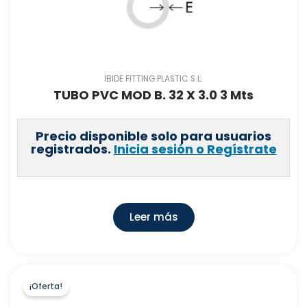
DUCHAFLEX SYSTEMS, S.L.
(
106
)
ARBO IBERICA, S.L.U
(
0
)
ITALSAN, S.L.U
(
0
)
SUCESORES DE JUAN EIZAGUIRRE, S. A
(
0
)
IBIDE FITTING PLASTIC S.L.
TUBO PVC MOD B. 32 X 3.0 3 Mts
APOLO
(
0
)
HYDRAFIX, S.A
(
0
)
Precio disponible solo para usuarios
ACCESORIOS SANITARIOS JLH, S.L
(
0
)
registrados.
Inicia sesión o Regístrate
INDEX
(
4
)
INDUSTRIAL LLOBERA, S.A.
(
1
)
IMP PUMPS IBERICA, S.L.
(
0
)
Leer más
ARPA BAÑO S.L.
(
0
)
DISERCLIMA, S.L
(
0
)
NUOVVO
(
0
)
¡Oferta!
MONFA
(
0
)