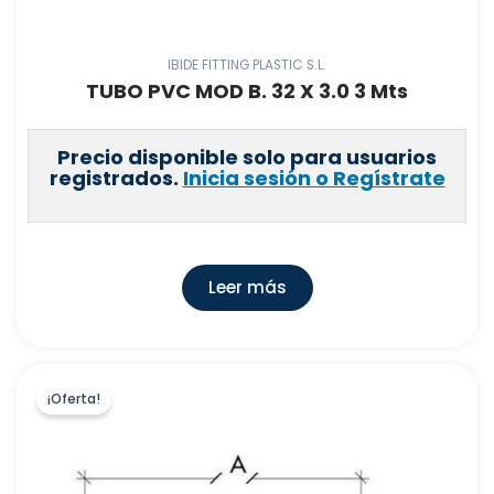
NILFISK,S.A.U
(
0
)
AMARA SOLAR RENOVABLES,S.L
(
0
)
IBIDE FITTING PLASTIC S.L.
TUBO PVC MOD B. 32 X 3.0 3 Mts
HIDROTEN, S.A
(
73
)
ELDISSER, S.A
(
0
)
Precio disponible solo para usuarios
PITTWAY SARL
(
0
)
registrados.
Inicia sesión o Regístrate
ADEQUA URALITA
(
12
)
ESTOLI, S.A
(
34
)
METLOR
(
0
)
Leer más
NUEVAS LINEAS DE EXTINCION, S.L.
(
2
)
DEL PASO SOLAR S.L.
(
1
)
DITASA
(
0
)
¡Oferta!
GEORG FISCHER S.A.U.
(
1
)
TUCAI S.A.
(
10
)
GEDY IBERICA S.A
(
26
)