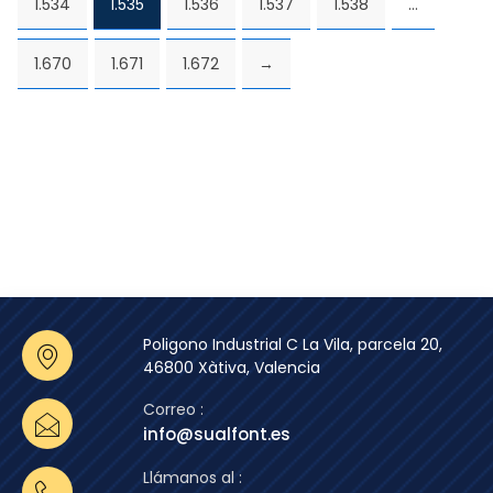
1.534
1.535
1.536
1.537
1.538
…
1.670
1.671
1.672
→
Poligono Industrial C La Vila, parcela 20,
46800 Xàtiva, Valencia
Correo :
info@sualfont.es
Llámanos al :