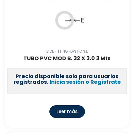
FLEXITUB, S.L
(
1
)
MZ DEL RIO,S.A.
(
0
)
CRISGRIF, S.L
(
0
)
ABRISA
(
1
)
11267
(
2227
)
761
(
1
)
IBIDE FITTING PLASTIC S.L.
TUBO PVC MOD B. 32 X 3.0 3 Mts
221
(
3
)
449
(
2
)
Precio disponible solo para usuarios
162
(
1
)
registrados.
Inicia sesión o Regístrate
9999
(
28
)
229
(
1
)
129
(
511
)
Leer más