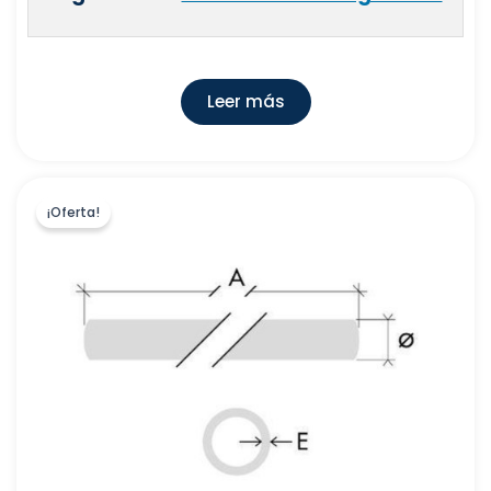
BATERIAS CENTENO, S.L.
(
0
)
FERSIL PLASTICO, S.L
(
0
)
UNISAN XXI, S.A
(
50
)
Leer más
VAILLANT SAUNIER DUVAL,S.A.U
(
10
)
DEX LEVANTE,S.L.U
(
0
)
RIVER, S.A
(
16
)
¡Oferta!
SOBIME,S.A
(
4
)
GENEBRE, S.A
(
31
)
TALLERES CASALS, S.A
(
0
)
HASTINIK, S.A
(
0
)
OLIVÉ
(
1
)
STROHM BATHROOM SOLUTIONS S.A.
(
2
)
NPI SANITARY COMPONENTS, S.A.
(
0
)
EV CONFORT
(
3
)