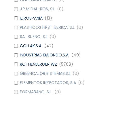
J.P.M DAL-ROS, S.L
(
0
)
IDROSPANIA
(
13
)
PLASTICOS FIRST IBERICA, S.L
(
0
)
SAL BUENO, S.L
(
0
)
COLLAK,S.A.
(
42
)
INDUSTRIAS IBAIONDO,S.A.
(
49
)
ROTHENBERGER WZ
(
5708
)
GREENCALOR SISTEMAS,S.L
(
0
)
ELEMENTOS INYECTADOS, S.A
(
0
)
FORMABAÑO, S.L.
(
0
)
METALGRUP, S.A
(
42
)
WATTS IND. IBERICA, S.A.
(
9
)
DOMUSA CALEFACCION S. COOP.
(
6
)
CAUDAL
(
4
)