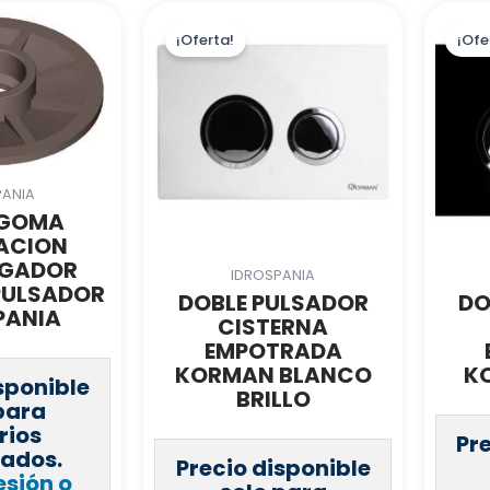
¡Oferta!
¡Ofe
PANIA
 GOMA
ACION
RGADOR
IDROSPANIA
PULSADOR
DOBLE PULSADOR
DO
PANIA
CISTERNA
EMPOTRADA
KORMAN BLANCO
K
sponible
BRILLO
para
rios
Pr
rados.
Precio disponible
esión o