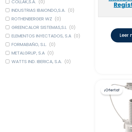
COLLAK,S.A.
(
0
)
Regís
INDUSTRIAS IBAIONDO,S.A.
(
0
)
ROTHENBERGER WZ
(
0
)
GREENCALOR SISTEMAS,S.L
(
0
)
Leer
ELEMENTOS INYECTADOS, S.A
(
0
)
FORMABAÑO, S.L.
(
0
)
METALGRUP, S.A
(
0
)
WATTS IND. IBERICA, S.A.
(
0
)
DOMUSA CALEFACCION S.
(
0
)
COOP.
CAUDAL
(
0
)
¡Oferta!
EURO-RAIN, S.L.
(
0
)
GRIFERIAS GALINDO, S.L
(
0
)
SIMEX S.L.
(
0
)
CLINIMAX EQUIPAMIENTOS,
(
0
)
S.L