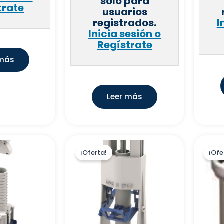
solo para
trate
usuarios
registrados.
I
Inicia sesión o
Regístrate
 más
Leer más
¡Oferta!
¡Ofe