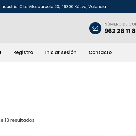
Industrial C La Vila, parcela 20, 46800 Xàtiva, Valencia
NÚMERO DE C
962 28 11 
a
Registro
Iniciar sesión
Contacto
e 13 resultados