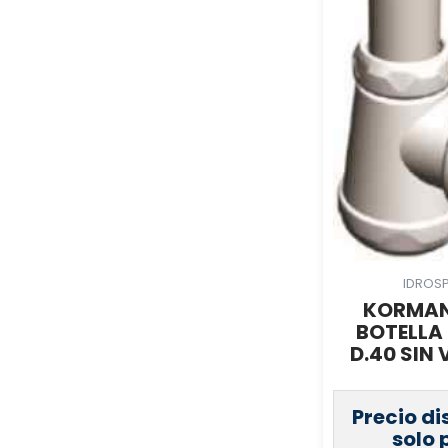
CAINOX S.L.
(
0
)
D’QUARZO
(
0
)
PLASTIFER, S.A
(
0
)
POTERMIC, S.A
(
0
)
REMOSA
(
0
)
IBERAGUA LEVANTE, S.A.L
(
0
)
TUBERAGUA SUMINISTROS
(
0
)
S.L.
EVOCELL
(
0
)
UNECOL ADHESIVE IDEAS S.L.
(
0
)
GEBERIT
(
0
)
IDROS
KORMAN
SALVADOR ESCODA, S.A
(
0
)
BOTELLA 
WIRQUIN CALAF, S.L.
(
0
)
D.40 SIN
INDUSTRIAS CANOVAS, S.A
(
0
)
CONDUCTOS DE
(
0
)
Precio di
VENTILACION, S.A
solo 
GRIFERIAS GROBER, S.L
(
0
)