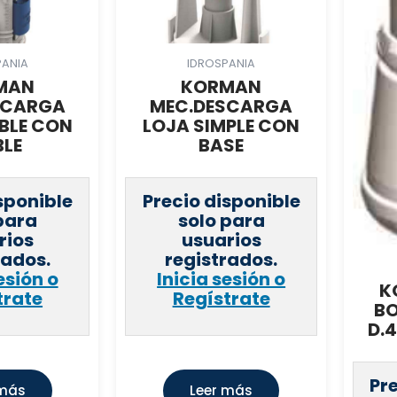
PANIA
IDROSPANIA
MAN
KORMAN
SCARGA
MEC.DESCARGA
BLE CON
LOJA SIMPLE CON
LE
BASE
sponible
Precio disponible
para
solo para
rios
usuarios
rados.
registrados.
esión o
Inicia sesión o
K
trate
Regístrate
BO
D.
Pr
 más
Leer más