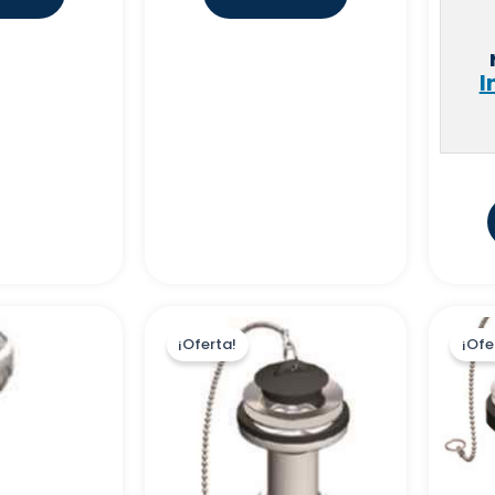
I
¡Oferta!
¡Ofe