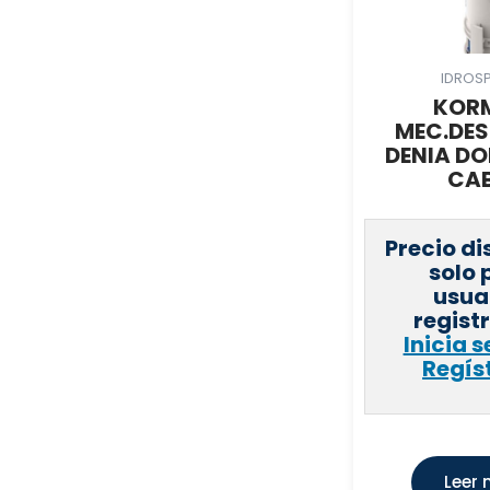
PRACTIC
(
0
)
HANSGROHE S.A.
(
0
)
LEGRAND GROUP ESPAÑA,
(
0
)
IDROS
S.L.
KOR
EBARA ESPAÑA BOMBAS, S.A
(
0
)
MEC.DE
TECNA
(
0
)
DENIA DO
CAB
RODRIGUEZ CALDERON,
(
0
)
R.E,S.A.U
COMERCIAL SALGAR, S.A
(
0
)
Precio di
SILVER SANZ, S.A.
(
0
)
solo 
usua
FISCHER IBERICA, S.A.U
(
0
)
regist
ROBERT BOSCH
(
0
)
Inicia s
ESPAÑA,S.L.U.
Regís
INDUSTRIAS TAYG, S.L.U.
(
0
)
WILO IBERICA, S.A.
(
0
)
INYECTOMETAL, S.A
(
0
)
ROYO SPAIN, S.L.
(
0
)
Leer