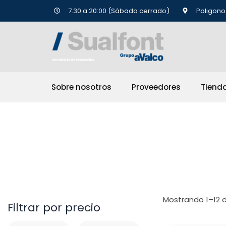
Ir
7.30 a 20:00 (Sábado cerrado)
Poligono 
al
contenido
Sobre nosotros
Proveedores
Tiend
IDROSPANIA
Mostrando 1–12 d
Filtrar por precio