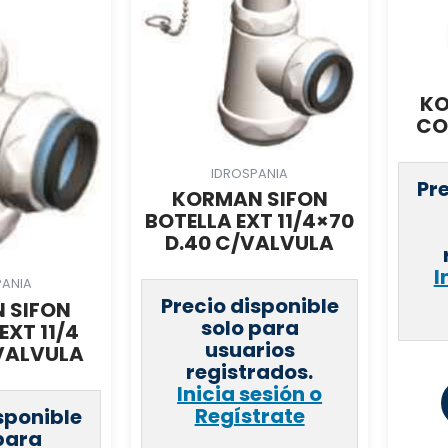
KO
CO
IDROSPANIA
Pr
KORMAN SIFON
BOTELLA EXT 11/4×70
D.40 C/VALVULA
I
PANIA
Precio disponible
 SIFON
solo para
EXT 11/4
usuarios
 VALVULA
registrados.
Inicia sesión o
Regístrate
sponible
para