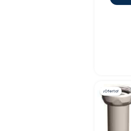
EIDER BIOMASA
(
0
)
FERROLI ESPAÑA, S.L.U
(
0
)
BOSSINI ESPAÑA, S.L
(
0
)
INDUSTRIAS GONAL HISPANIA
(
0
)
SLU
PRODUCTOS LC LA
(
0
)
CORBERANA, S.L.
BOMBAS BCN, S.L.U
(
0
)
VALVULAS ARCO, S.L
(
0
)
BS DUCH DISTRIBUCIONES
(
0
)
S.L
TEKA INDUSTRIAL, S.A
(
0
)
¡Oferta!
CEMENTOS BENIDORM, S.A
(
0
)
ZEHNDER GROUP IBERICA,S.A
(
0
)
OSMOFILTER, S.L
(
0
)
BATERIAS DEL SURESTE, S.L
(
0
)