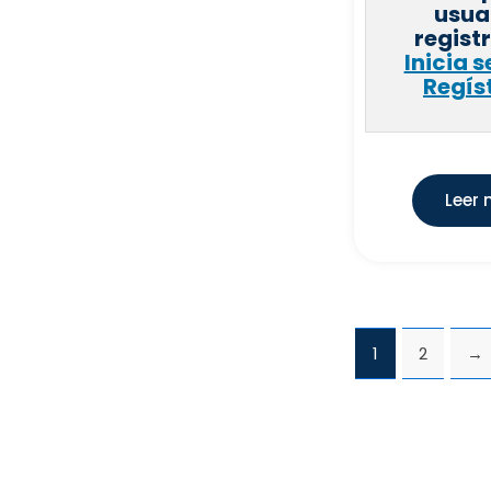
usua
ZHENDER GROUP IBERICA IC,
(
0
)
regist
S.A.
Inicia s
Regís
HONEYWELL S.L.
(
0
)
COMERCIAL FERCO EUROPA,
(
0
)
S.L.U
AQUARETURN, S.L
(
0
)
PLATECSA
(
0
)
Leer
ARISTON THERMO ESPAÑA,
(
0
)
S.L.,Sociedad Unipersonal
FRANKE ESPAÑA, S.A.U.
(
0
)
COMERCIAL SACLIMA, S.L
(
0
)
EMMETI IBERICA, S.L
(
0
)
1
2
→
BATERIAS CENTENO, S.L.
(
0
)
FERSIL PLASTICO, S.L
(
0
)
UNISAN XXI, S.A
(
0
)
VAILLANT SAUNIER
(
0
)