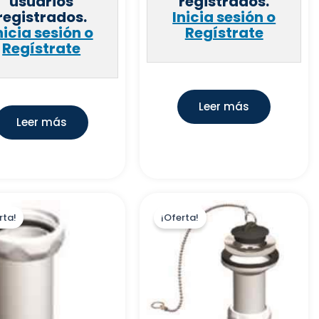
usuarios
registrados.
registrados.
Inicia sesión o
nicia sesión o
Regístrate
Regístrate
Leer más
Leer más
rta!
¡Oferta!