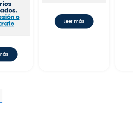
rios
rados.
esión o
Leer más
trate
 más