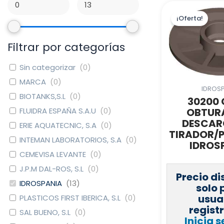
¡Oferta!
Filtrar por categorías
Sin categorizar
(
0
)
MARCA
(
0
)
IDROS
BIOTANKS,S.L
(
0
)
30200
FLUIDRA ESPAÑA S.A.U
(
0
)
OBTUR
DESCA
ERIE AQUATECNIC, S.A
(
0
)
TIRADOR/
INTEMAN LABORATORIOS, S.A
(
0
)
IDROS
CEMEVISA LEVANTE
(
0
)
J.P.M DAL-ROS, S.L
(
0
)
Precio di
IDROSPANIA
(
13
)
solo 
usua
PLASTICOS FIRST IBERICA, S.L
(
0
)
regist
SAL BUENO, S.L
(
0
)
Inicia s