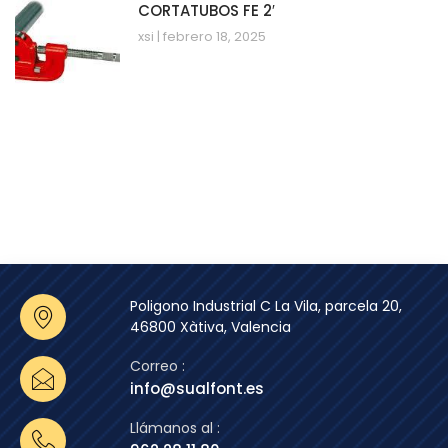
CORTATUBOS FE 2′
xsi
febrero 18, 2025
Poligono Industrial C La Vila, parcela 20,
46800 Xàtiva, Valencia
Correo :
info@sualfont.es
Llámanos al :